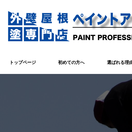
コ
ナ
ン
ビ
テ
ゲ
ン
ー
ツ
シ
へ
ョ
ス
ン
キ
に
ッ
移
トップページ
初めての方へ
選ばれる理
プ
動