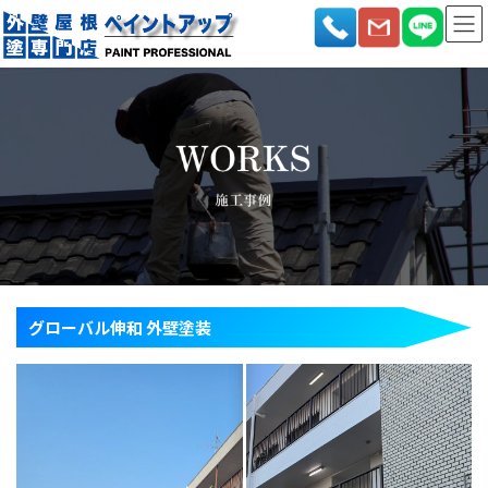
コ
ナ
ン
ビ
テ
ゲ
ン
ー
ツ
シ
へ
ョ
ス
ン
キ
に
ッ
移
プ
動
グローバル伸和 外壁塗装