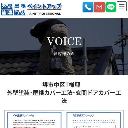
コ
ナ
ン
ビ
テ
ゲ
ン
ー
ツ
シ
へ
ョ
ス
ン
キ
に
ッ
移
プ
動
堺市中区T様邸
外壁塗装･屋根カバー工法･玄関ドアカバー工
法