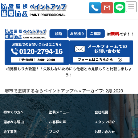
コ
ナ
ン
ビ
テ
ゲ
ン
ー
ツ
シ
へ
ョ
ス
ン
キ
に
ッ
移
プ
動
相見積もり大歓迎！！失敗しないためにも他者との見積もりと比較しましょ
う！
堺市で塗装するならペイントアップへ
»
アーカイブ: 2月 2023
初めての方へ
塗装メニュー
会社概要
選ばれる理由
お客様の声
スタッフ紹介
施工事例
ブログ
お問い合わせ