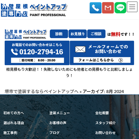
コ
ナ
ン
ビ
テ
ゲ
ン
ー
ツ
シ
へ
ョ
ス
ン
キ
に
ッ
移
プ
動
相見積もり大歓迎！！失敗しないためにも他者との見積もりと比較しましょ
う！
堺市で塗装するならペイントアップへ
»
アーカイブ: 8月 2024
初めての方へ
塗装メニュー
会社概要
選ばれる理由
お客様の声
スタッフ紹介
施工事例
ブログ
お問い合わせ