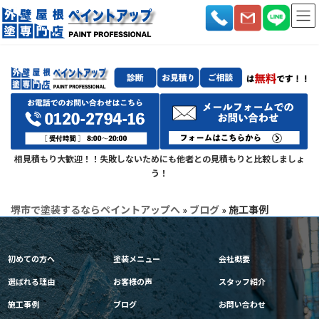
コ
ナ
ン
ビ
テ
ゲ
ン
ー
ツ
シ
へ
ョ
ス
ン
キ
に
ッ
移
プ
動
相見積もり大歓迎！！失敗しないためにも他者との見積もりと比較しましょ
う！
堺市で塗装するならペイントアップへ
»
ブログ
»
施工事例
初めての方へ
塗装メニュー
会社概要
選ばれる理由
お客様の声
スタッフ紹介
施工事例
ブログ
お問い合わせ